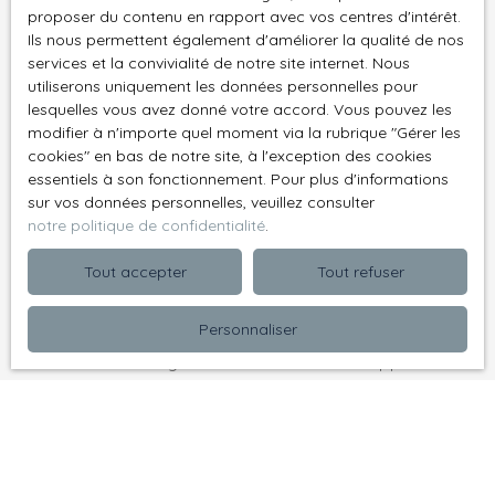
proposer du contenu en rapport avec vos centres d'intérêt.
Type de bien
Terrain
Ils nous permettent également d'améliorer la qualité de nos
services et la convivialité de notre site internet. Nous
Localisation
utiliserons uniquement les données personnelles pour
Saint-Siffret (30700)
lesquelles vous avez donné votre accord. Vous pouvez les
modifier à n'importe quel moment via la rubrique ″Gérer les
Budget max (€)
cookies″ en bas de notre site, à l'exception des cookies
essentiels à son fonctionnement. Pour plus d'informations
Surface min (m²)
sur vos données personnelles, veuillez consulter
notre politique de confidentialité
.
J'accepte le traitement de mes données
Tout accepter
Tout refuser
personnelles conformément au RGPD. Si vous ne
souhaitez pas faire l'objet de prospection
Personnaliser
commerciale par voie téléphonique, vous pouvez
vous inscrire gratuitement sur la liste d'opposition
au démarchage téléphonique, prévu par l'article
L223-1 du code de la consommation, sur le site
Internet www.bloctel.gouv.fr ou par courrier
adressé à :