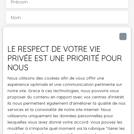
Prénom
Nom
Email
Type d'offre
LE RESPECT DE VOTRE VIE
Vente
PRIVÉE EST UNE PRIORITÉ POUR
Type de bien
NOUS
Maison
Localisation
Nous utilisons des cookies afin de vous offrir une
Foissac (30700)
expérience optimale et une communication pertinente sur
notre site. Grace à ces technologies, nous pouvons vous
Budget max (€)
proposer du contenu en rapport avec vos centres d'intérêt.
Ils nous permettent également d'améliorer la qualité de nos
services et la convivialité de notre site internet. Nous
Surface min (m²)
utiliserons uniquement les données personnelles pour
lesquelles vous avez donné votre accord. Vous pouvez les
Pièces min
modifier à n'importe quel moment via la rubrique ″Gérer les