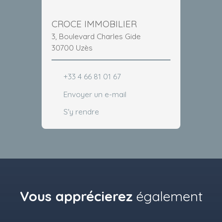
CROCE IMMOBILIER
3, Boulevard Charles Gide
30700 Uzès
+33 4 66 81 01 67
Envoyer un e-mail
S'y rendre
Vous apprécierez
également