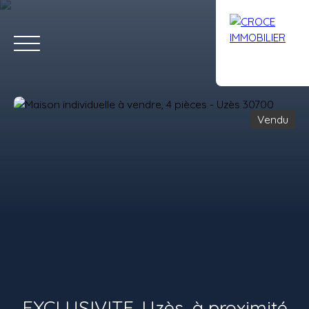
Vendu
ACCUEIL
ACHETER
LOUER
VENDRE
AVIS
CONTACT
Estimation
EXCLUSIVITE. Uzès, à proximité