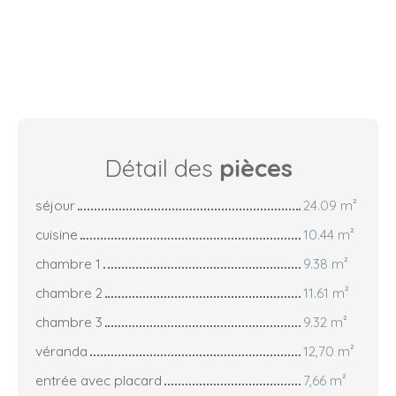
Détail des
pièces
séjour
24.09 m²
cuisine
10.44 m²
chambre 1
9.38 m²
chambre 2
11.61 m²
chambre 3
9.32 m²
véranda
12,70 m²
entrée avec placard
7,66 m²