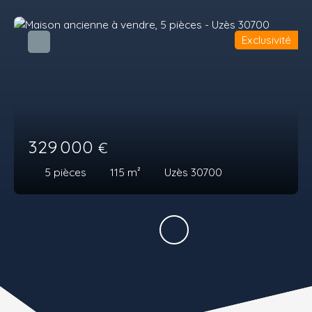
Exclusivité
329 000
€
5
pièces
115
m²
Uzès 30700