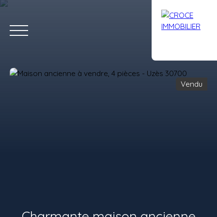
Vendu
ACCUEIL
ACHETER
LOUER
VENDRE
AVIS
CONTACT
Estimation
Charmante maison ancienne