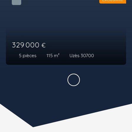
329 000
€
5
pièces
115
m²
Uzès 30700