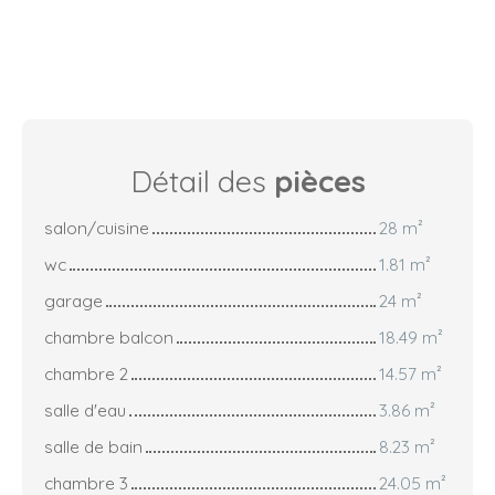
Détail des
pièces
salon/cuisine
28 m²
wc
1.81 m²
garage
24 m²
chambre balcon
18.49 m²
chambre 2
14.57 m²
salle d'eau
3.86 m²
salle de bain
8.23 m²
chambre 3
24.05 m²