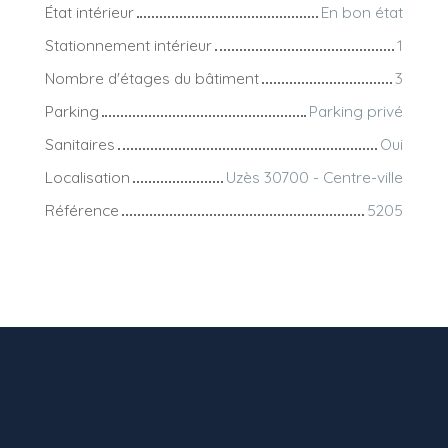
État intérieur
En bon état
Stationnement intérieur
1
Nombre d'étages du bâtiment
3
Parking
Parking privé
Sanitaires
Oui
Localisation
Uzès 30700 - Centre-ville
Référence
5205