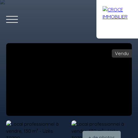
Vendu
ACCUEIL
ACHETER
LOUER
VENDRE
AVIS
CONTACT
Estimation
+ de photos