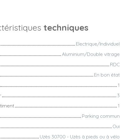
téristiques
techniques
Electrique/Individuel
Aluminium/Double vitrage
RDC
En bon état
1
r
3
timent
1
Parking commun
Oui
Uzès 30700 - Uzès à pieds ou à vélo