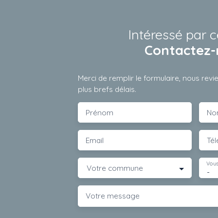
Intéressé par c
Contactez-
Merci de remplir le formulaire, nous rev
plus brefs délais.
Prénom
No
Email
Té
Vous
Votre commune
-
Votre message