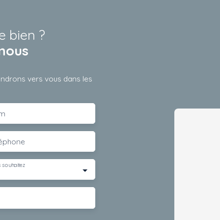
e bien ?
nous
iendrons vers vous dans les
m
léphone
 souhaitez