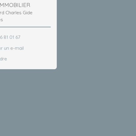
IMMOBILIER
ard Charles Gide
ès
6 81 01 67
r un e-mail
ndre