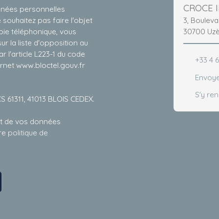
CROCE 
nnées personnelles
3, Boulev
ouhaitez pas faire l'objet
30700 Uz
ie téléphonique, vous
r la liste d'opposition au
 l'article L223-1 du code
+33 4 6
ernet www.bloctel.gouv.fr
Envoye
S'y re
CS 61311, 41013 BLOIS CEDEX.
ent de vos données
tre
politique de