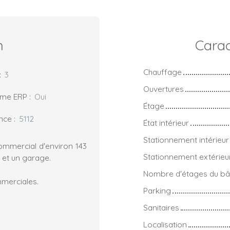
n
Carac
Chauffage
:
3
Ouvertures
rme ERP
:
Oui
Étage
nce
:
5112
État intérieur
Stationnement intérieur
commercial d'environ 143
Stationnement extérieu
 et un garage.
Nombre d'étages du bâ
mmerciales.
Parking
Sanitaires
Localisation