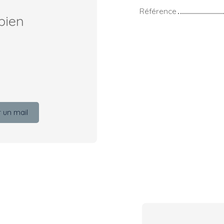
Référence
bien
 un mail