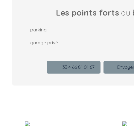
Les points forts
du 
parking
garage privé
+33 4 66 81 01 67
Envoyer