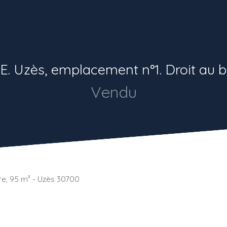
. Uzès, emplacement n°1. Droit au ba
Vendu
dre, 95 m² - Uzès 30700