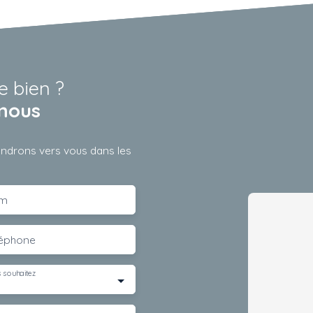
e bien ?
nous
iendrons vers vous dans les
m
léphone
 souhaitez