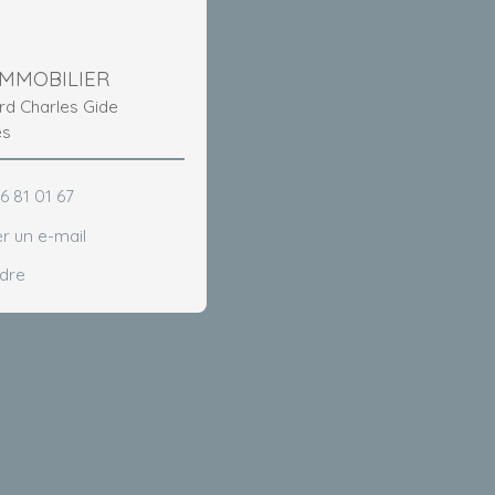
IMMOBILIER
ard Charles Gide
ès
6 81 01 67
r un e-mail
ndre