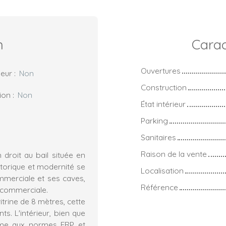
n
Carac
Ouvertures
eur
:
Non
Construction
ion
:
Non
État intérieur
Parking
Sanitaires
Raison de la vente
droit au bail située en
storique et modernité se
Localisation
mmerciale et ses caves,
Référence
 commerciale.
itrine de 8 mètres, cette
s. L'intérieur, bien que
orme aux normes ERP et