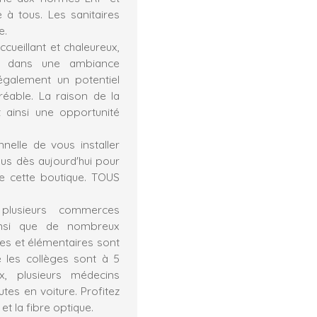
 à tous. Les sanitaires
e.
cueillant et chaleureux,
ts dans une ambiance
également un potentiel
éable. La raison de la
t ainsi une opportunité
elle de vous installer
ous dès aujourd'hui pour
de cette boutique. TOUS
plusieurs commerces
insi que de nombreux
les et élémentaires sont
e les collèges sont à 5
, plusieurs médecins
utes en voiture. Profitez
et la fibre optique.