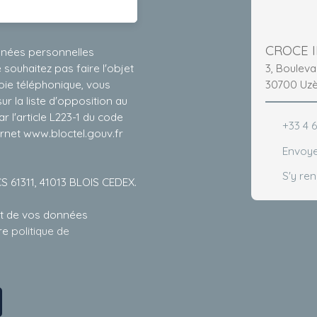
CROCE 
nnées personnelles
3, Boulev
ouhaitez pas faire l'objet
30700 Uz
ie téléphonique, vous
r la liste d'opposition au
 l'article L223-1 du code
+33 4 6
ernet www.bloctel.gouv.fr
Envoye
S'y re
CS 61311, 41013 BLOIS CEDEX.
ent de vos données
tre
politique de