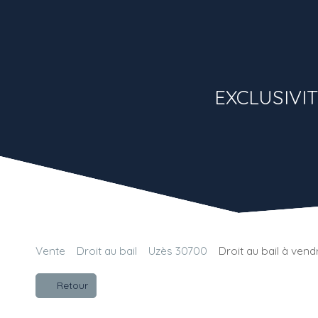
EXCLUSIVITE
Vente
Droit au bail
Uzès 30700
Droit au bail à ven
Retour