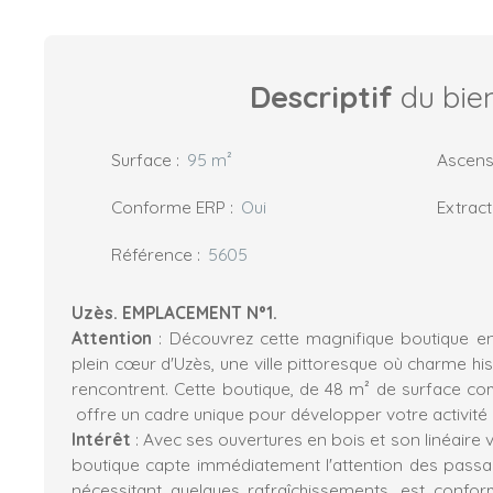
Descriptif
du bie
Surface
:
95
m²
Ascens
Conforme ERP
:
Oui
Extract
Référence
:
5605
Uzès. EMPLACEMENT N°1.
Attention
: Découvrez cette magnifique boutique en 
plein cœur d'Uzès, une ville pittoresque où charme hi
rencontrent. Cette boutique, de 48 m² de surface co
offre un cadre unique pour développer votre activité
Intérêt
: Avec ses ouvertures en bois et son linéaire v
boutique capte immédiatement l'attention des passant
nécessitant quelques rafraîchissements, est conf