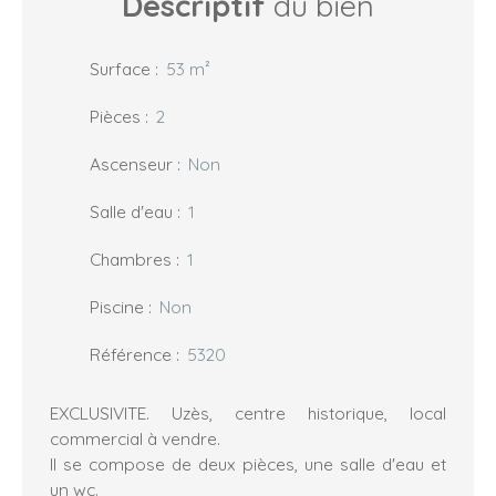
Descriptif
du bien
Surface
:
53
m²
Pièces
:
2
Ascenseur
:
Non
Salle d'eau
:
1
Chambres
:
1
Piscine
:
Non
Référence
:
5320
EXCLUSIVITE. Uzès, centre historique, local
commercial à vendre.
Il se compose de deux pièces, une salle d'eau et
un wc.