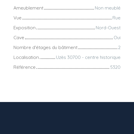
Ameublement
Non meublé
Vue
Rue
Exposition
Nord-Ouest
Cave
Oui
Nombre d'étages du bâtiment
2
Localisation
Uzès 30700 - centre historique
Référence
5320