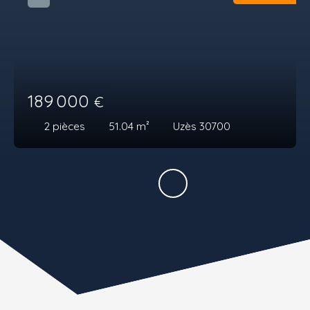
189 000
€
2
pièces
51.04
m²
Uzès 30700