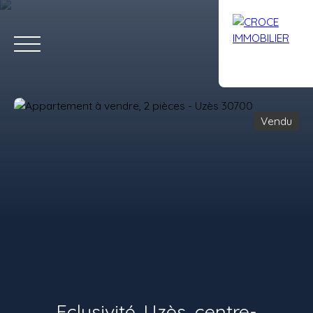
Vendu
ACCUEIL
ACHETER
LOUER
VENDRE
AVIS
CONTACT
Estimation
Eclusivité. Uzès, centre-