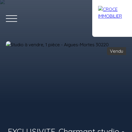
Vendu
ACCUEIL
ACHETER
LOUER
VENDRE
AVIS
CONTACT
Estimation
EXCLUSIVITE. Charmant studio -